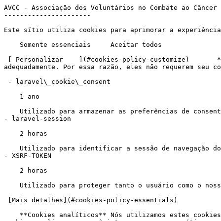
AVCC - Associação dos Voluntários no Combate ao Câncer - Emef “João Garcia Andreo” doa “Lacre Amigo” para a AVCC                      Nós utilizamos cookies
----------------------

Este sítio utiliza cookies para aprimorar a experiência geral do usuário.

    Somente essenciais     Aceitar todos  

 [ Personalizar    ](#cookies-policy-customize)       **Cookies essenciais** Há alguns cookies que precisamos incluir para que certas páginas web funcionem adequadamente. Por essa razão, eles não requerem seu consentimento.

 - laravel\_cookie\_consent

    1 ano

    Utilizado para armazenar as preferências de consentimento de cookies do usuário.
- laravel-session

    2 horas

    Utilizado para identificar a sessão de navegação do usuário.
- XSRF-TOKEN

    2 horas

    Utilizado para proteger tanto o usuário como o nosso sítio contra ataques de falsificação de solicitações entre sítios.

 [Mais detalhes](#cookies-policy-essentials) 

    **Cookies analíticos** Nós utilizamos estes cookies para análise interna sobre como podemos aprimorar o serviço que fornecemos a todos os nossos usuários. Estes cookies avaliam como você interage com nosso sítio.

 - \_ga

    1 ano

    Utilizado pelo Google Analytics para distinguir usuários.
- \_gid

    1 dia

    Utilizado pelo Google Analytics para distinguir usuários.
- \_gat

    1 minuto

    Utilizado pelo Google Analytics para limitar a taxa de solicitações.

 [Mais detalhes](#cookies-policy-analytics) 

 Salvar configurações 

 - 17997331836
- avccfernandopolis@gmail.com

  [ ![AVCC -  Associação dos Voluntários no Combate ao Câncer Foto](https://storage.admcafe.com.br/w-avcc/4a72426a4f119d86f59db7cdb775d15f.png) ](/) 

  - [Início](/)
- [Quem Somos](/#sobre)
- [Notícias](/#noticias)
- [Projetos](#projetos)
- [Doações](/#doacao)
- [Transparência](/transparencia)
- [ Contato ](/#contato)

     ![Emef “João Garcia Andreo” doa “Lacre Amigo” para a AVCC Foto](https://storage.admcafe.com.br/w-avcc/68a96d3660f011b61869eff768a3e4f4.jpg) 

Emef “João Garcia Andreo” doa “Lacre Amigo” para a AVCC 
========================================================

- [](https://www.facebook.com/sharer/sharer.php?u=https%3A%2F%2Favcc.com.br%2Fpost%2Fnoticia%2F686%2Femef-joao-garcia-andreo-doa-lacre-amigo-para-a-avcc)
- [](https://twitter.com/intent/tweet?url=https%3A%2F%2Favcc.com.br%2Fpost%2Fnoticia%2F686%2Femef-joao-garcia-andreo-doa-lacre-amigo-para-a-avcc&text=Emef+%E2%80%9CJo%C3%A3o+Garcia+Andreo%E2%80%9D+doa+%E2%80%9CLacre+Amigo%E2%80%9D+para+a+AVCC)
- [](https://www.linkedin.com/sharing/share-offsite/?url=https%3A%2F%2Favcc.com.br%2Fpost%2Fnoticia%2F686%2Femef-joao-garcia-andreo-doa-lacre-amigo-para-a-avcc)
- [](https://wa.me/?text=Emef+%E2%80%9CJo%C3%A3o+Garcia+Andreo%E2%80%9D+doa+%E2%80%9CLacre+Amigo%E2%80%9D+para+a+AVCC+https%3A%2F%2Favcc.com.br%2Fpost%2Fnoticia%2F686%2Femef-joao-garcia-andreo-doa-lacre-amigo-para-a-avcc)

A EMEF “João Garcia Andreo” encerrou seu ciclo de 2025 da 7ª Edição do Projeto Lacre Amigo e da 5ª Edição do Concurso de Redação e Desenho. As iniciativas, que mobilizaram estudantes, pais e a vizinhança, consolidam a escola como um polo de conscientização e cidadania na comunidade local.

Lançado em 2019 pelo diretor André Luiz Lemos de Oliveira, o Projeto Lacre Amigo nasceu com um propósito claro: transformar pequenos gestos em um grande impacto. A meta é simples: coletar lacres de latas de alumínio que, ao atingirem um volume suficiente, são trocados por cadeiras de rodas em parceria com a Associação de Volu