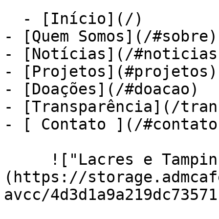
  - [Início](/)

- [Quem Somos](/#sobre)

- [Notícias](/#noticias)
- [Projetos](#projetos)

- [Doações](/#doacao)

- [Transparência](/tran
- [ Contato ](/#contato)
     !["Lacres e Tampinhas do Bem" Foto]
(https://storage.admcaf
avcc/4d3d1a9a219dc73571