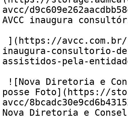
avcc/d9c609e262aacdbb58
AVCC inaugura consultór
 ](https://avcc.com.br/post/noticia/705/avcc-
inaugura-consultorio-de
assistidos-pela-entidade
 ![Nova Diretoria e Conselho Fiscal da AVCC tomam 
posse Foto](https://sto
avcc/8bcadc30e9cd6b4315
Nova Diretoria e Consel