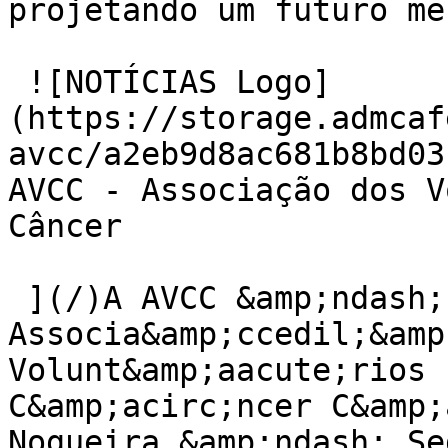
projetando um futuro me
 ![NOTÍCIAS Logo]
(https://storage.admcaf
avcc/a2eb9d8ac681b8bd03
AVCC - Associação dos V
Câncer

 ](/)A AVCC &amp;ndash; 
Associa&amp;ccedil;&amp
Volunt&amp;aacute;rios 
C&amp;acirc;ncer C&amp;
Nogueira &amp;ndash; Se