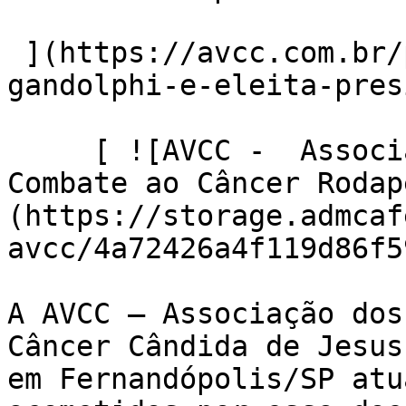
 ](https://avcc.com.br/post/noticia/687/sueli-
gandolphi-e-eleita-pres
     [ ![AVCC -  Associação dos Voluntários no 
Combate ao Câncer Rodap
(https://storage.admcaf
avcc/4a72426a4f119d86f5
A AVCC – Associação dos
Câncer Cândida de Jesus
em Fernandópolis/SP atu