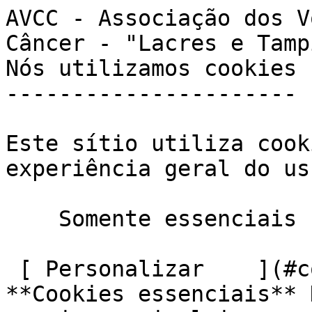
AVCC - Associação dos V
Câncer - "Lacres e Tampinhas do Bem" 
Nós utilizamos cookies

----------------------

Este sítio utiliza cook
experiência geral do us
    Somente essenciais     Aceitar todos  

 [ Personalizar    ](#cookies-policy-customize)       
**Cookies essenciais** 