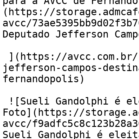
para a AVCC de Fernandó
(https://storage.admcaf
avcc/73ae5395bb9d02f3b7
Deputado Jefferson Camp
 ](https://avcc.com.br/post/noticia/688/deputado-
jefferson-campos-destin
fernandopolis) 

 ![Sueli Gandolphi é eleita presidente da AVCC 
Foto](https://storage.a
avcc/f9adfc5c8c123b28a3
Sueli Gandolphi é eleit