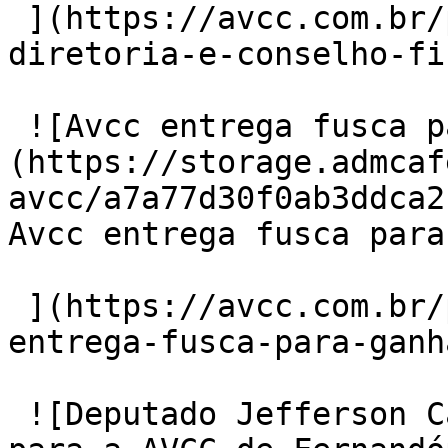
 ](https://avcc.com.br/post/noticia/690/nova-
diretoria-e-conselho-fi
 ![Avcc entrega fusca para ganhadora Foto]
(https://storage.admcaf
avcc/a7a77d30f0ab3ddca2
Avcc entrega fusca para
 ](https://avcc.com.br/post/noticia/689/avcc-
entrega-fusca-para-ganh
 ![Deputado Jefferson Campos destina R$ 300 mil 