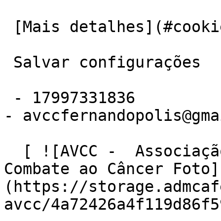
 [Mais detalhes](#cookies-policy-analytics) 

 Salvar configurações 

 - 17997331836

- avccfernandopolis@gma
  [ ![AVCC -  Associação dos Voluntários no 
Combate ao Câncer Foto]
(https://storage.admcaf
avcc/4a72426a4f119d86f5