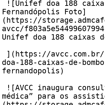
 ![Unifef doa 188 caixas de bombons para a AVCC de 
Fernandópolis Foto]
(https://storage.admcaf
avcc/f803a5e54499607994
Unifef doa 188 caixas d
 ](https://avcc.com.br/post/noticia/706/unifef-
doa-188-caixas-de-bombo
fernandopolis) 

 ![AVCC inaugura consultório de “orientação 
médica” para os assisti
(https://storage.admcaf